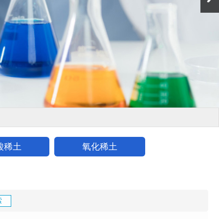
酸稀土
氧化稀土