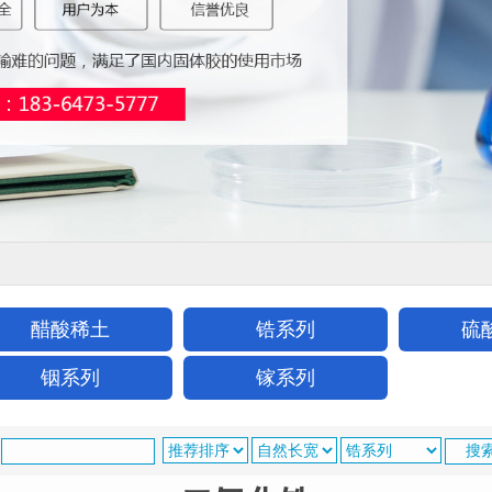
醋酸稀土
锆系列
硫
铟系列
镓系列