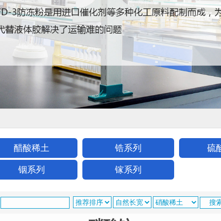
醋酸稀土
锆系列
硫
铟系列
镓系列